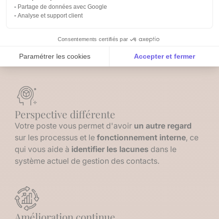
Partage de données avec Google
vous avez une
compréhension approfondie
des
Analyse et support client
besoins spécifiques
de votre secteur et votre
expertise
vous permet de cerner le
potentiel
Consentements certifiés par
d'anaba pour
Paramétrer les cookies
Accepter et fermer
Ferdi
Axeptio consent
Plateforme de Gestion du Consentement : Personnalise
Notre plateforme vous permet d'adapter et de gérer vos 
Perspective différente
Votre poste vous permet d'avoir
un autre regard
sur les processus et le
fonctionnement interne
, ce
qui vous aide à
identifier les
lacunes
dans le
système actuel de gestion des contacts.
Amélioration continue