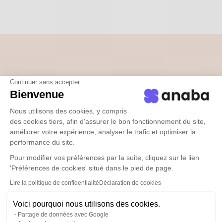
Tu es la clé pour intégrer
Continuer sans accepter
Bienvenue
anaba chez
Nous utilisons des cookies, y compris
test4
des cookies tiers, afin d’assurer le bon fonctionnement du site,
améliorer votre expérience, analyser le trafic et optimiser la
performance du site.
Pour modifier vos préférences par la suite, cliquez sur le lien
'Préférences de cookies' situé dans le pied de page.
Lire la politique de confidentialité
Déclaration de cookies
Ton expertise
Voici pourquoi nous utilisons des cookies.
En tant que
professionnel
de la communication
, tu
Partage de données avec Google
as une
compréhension approfondie
des
besoins