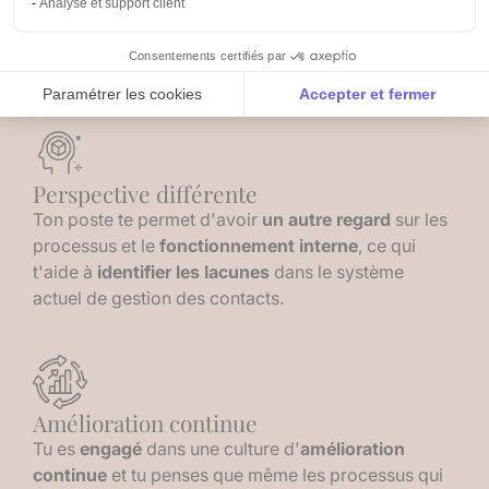
Analyse et support client
spécifiques
de ton secteur et ton
expertise
te
permet de cerner le
potentiel
d'anaba pour
Consentements certifiés par
test4
Paramétrer les cookies
Accepter et fermer
Axeptio consent
Plateforme de Gestion du Consentement : Personnalise
Notre plateforme vous permet d'adapter et de gérer vos 
Perspective différente
Ton poste te permet d'avoir
un autre regard
sur les
processus et le
fonctionnement interne
, ce qui
t'aide à
identifier les
lacunes
dans le système
actuel de gestion des contacts.
Amélioration continue
Tu es
engagé
dans une culture d'
amélioration
continue
et tu penses que même les processus qui