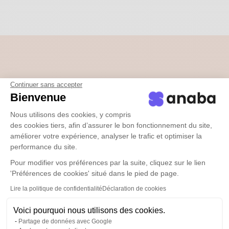
Tu es la clé pour intégrer
Continuer sans accepter
Bienvenue
anaba chez
Nous utilisons des cookies, y compris
test4
des cookies tiers, afin d’assurer le bon fonctionnement du site,
améliorer votre expérience, analyser le trafic et optimiser la
performance du site.
Pour modifier vos préférences par la suite, cliquez sur le lien
'Préférences de cookies' situé dans le pied de page.
Lire la politique de confidentialité
Déclaration de cookies
Ton expertise
Voici pourquoi nous utilisons des cookies.
En tant que
professionnel
de la communication
, tu
Partage de données avec Google
as une
compréhension approfondie
des
besoins