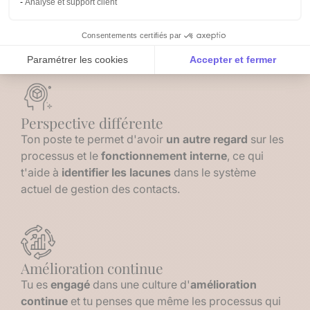
Analyse et support client
spécifiques
de ton secteur et ton
expertise
te
permet de cerner le
potentiel
d'anaba pour
Consentements certifiés par
test4
Paramétrer les cookies
Accepter et fermer
Axeptio consent
Plateforme de Gestion du Consentement : Personnalise
Notre plateforme vous permet d'adapter et de gérer vos 
Perspective différente
Ton poste te permet d'avoir
un autre regard
sur les
processus et le
fonctionnement interne
, ce qui
t'aide à
identifier les
lacunes
dans le système
actuel de gestion des contacts.
Amélioration continue
Tu es
engagé
dans une culture d'
amélioration
continue
et tu penses que même les processus qui