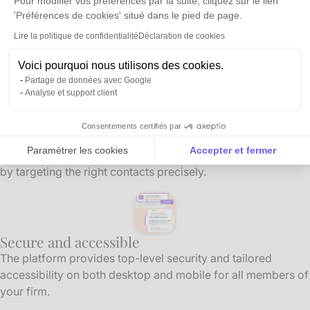
Pour modifier vos préférences par la suite, cliquez sur le lien
Transform your contacts into revenue
'Préférences de cookies' situé dans le pied de page.
Quickly launch impactful communication campaigns using
Lire la politique de confidentialité
Déclaration de cookies
your comprehensive, up-to-date database.
Voici pourquoi nous utilisons des cookies.
Effectively reach inactive prospects or clients who have
Partage de données avec Google
recently changed companies to boost your business
Analyse et support client
growth.
Consentements certifiés par
Maximize the effectiveness of your accounting firm’s
Paramétrer les cookies
Accepter et fermer
marketing efforts and capture new business opportunities
by targeting the right contacts precisely.
Axeptio consent
Plateforme de Gestion du Consentement : Personnalise
Notre plateforme vous permet d'adapter et de gérer vos 
Secure and accessible
The platform provides top-level security and tailored
accessibility on both desktop and mobile for all members of
your firm.