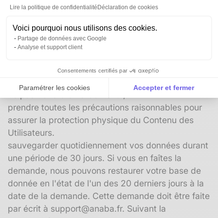
Lire la politique de confidentialité
Déclaration de cookies
prendre les mesures nécessaires pour assurer la
Voici pourquoi nous utilisons des cookies.
sécurité et la confidentialité du Contenu pendant
Partage de données avec Google
la Durée ;
Analyse et support client
ne pas utiliser le Contenu pour une autre finalité
que la fourniture des Outils (y compris le soutien
Consentements certifiés par
technique associé) ;
Paramétrer les cookies
Accepter et fermer
ne pas transférer le Contenu ;
Axeptio consent
Plateforme de Gestion du Consentement : Personnalise
prendre toutes les précautions raisonnables pour
assurer la protection physique du Contenu des
Notre plateforme vous permet d'adapter et de gérer vos 
Utilisateurs.
sauvegarder quotidiennement vos données durant
une période de 30 jours. Si vous en faîtes la
demande, nous pouvons restaurer votre base de
donnée en l'état de l'un des 20 derniers jours à la
date de la demande. Cette demande doit être faite
par écrit à support@anaba.fr. Suivant la