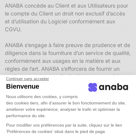
ANABA concède au Client et aux Utilisateurs pour
le compte du Client un droit non exclusif d’accès
et d’utilisation du Logiciel conformément aux
CGVU.
ANABA s’engage à faire preuve de prudence et de
diligence dans la fourniture d’un service de qualité,
conformément aux usages en la matière et aux
règles de l’art. ANABA s’efforcera de fournir un
accès permanent aux Outils, 24 heures sur 24 et
Continuer sans accepter
chaque jour sauf en cas de suspension ou de
Bienvenue
maintenance programmée visées à l’article 9.1.1
Nous utilisons des cookies, y compris
des CGVU, ou en cas de Force Majeure, telle que
des cookies tiers, afin d’assurer le bon fonctionnement du site,
définie à l’article 12.5 des CGVU.
améliorer votre expérience, analyser le trafic et optimiser la
performance du site.
Concernant les obligations associées au Contenu
Pour modifier vos préférences par la suite, cliquez sur le lien
du Client, ANABA s’engage à :
'Préférences de cookies' situé dans le pied de page.