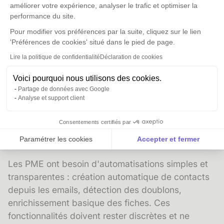
améliorer votre expérience, analyser le trafic et optimiser la
dépasser 90%, contre 40% pour les solutions
performance du site.
complexes.
Pour modifier vos préférences par la suite, cliquez sur le lien
Le paradoxe de l'automatisation :
'Préférences de cookies' situé dans le pied de page.
automatiser sans se noyer
Lire la politique de confidentialité
Déclaration de cookies
L'automatisation est vendue comme la panacée,
mais elle peut rapidement devenir incontrôlable
Voici pourquoi nous utilisons des cookies.
Partage de données avec Google
dans un CRM complexe. Entre les emails
Analyse et support client
automatiques, les tâches auto-générées et les
notifications en cascade, l'utilisateur se retrouve
Consentements certifiés par
submergé par des actions qu'il n'a pas
Paramétrer les cookies
Accepter et fermer
déclenchées et qu'il ne comprend pas toujours.
Axeptio consent
Plateforme de Gestion du Consentement : Personnalise
Les PME ont besoin d'automatisations simples et
transparentes : création automatique de contacts
Notre plateforme vous permet d'adapter et de gérer vos 
depuis les emails, détection des doublons,
enrichissement basique des fiches. Ces
fonctionnalités doivent rester discrètes et ne