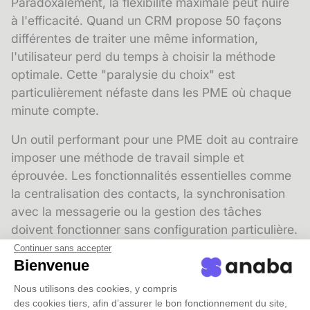
Paradoxalement, la flexibilité maximale peut nuire
à l'efficacité. Quand un CRM propose 50 façons
différentes de traiter une même information,
l'utilisateur perd du temps à choisir la méthode
optimale. Cette "paralysie du choix" est
particulièrement néfaste dans les PME où chaque
minute compte.
Un outil performant pour une PME doit au contraire
imposer une méthode de travail simple et
éprouvée. Les fonctionnalités essentielles comme
la centralisation des contacts, la synchronisation
avec la messagerie ou la gestion des tâches
doivent fonctionner sans configuration particulière.
L'utilisateur se concentre sur son métier, pas sur la
Continuer sans accepter
Bienvenue
maîtrise de l'outil. Cette philosophie produit des
résultats concrets : les PME qui adoptent des
Nous utilisons des cookies, y compris
solutions simples voient leur taux d'adoption
des cookies tiers, afin d’assurer le bon fonctionnement du site,