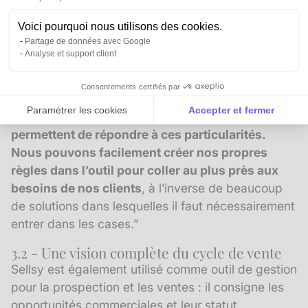
Sellsy est utilisée pour la gestion de la facturation
Voici pourquoi nous utilisons des cookies.
Partage de données avec Google
et le suivi des ventes. “La question de la
Analyse et support client
facturation est souvent associée à des points de
complexités : les systèmes utilisés par les clients
Consentements certifiés par
sont disparates, les rythmes de facturation sont
Paramétrer les cookies
Accepter et fermer
variés,...
l’agilité et la souplesse de Sellsy nous
Axeptio consent
Plateforme de Gestion du Consentement : Personnalise
permettent de répondre à ces particularités.
Nous pouvons facilement créer nos propres
Notre plateforme vous permet d'adapter et de gérer vos 
règles dans l’outil pour coller au plus près aux
besoins de nos clients
, à l’inverse de beaucoup
de solutions dans lesquelles il faut nécessairement
entrer dans les cases.”
3.2 - Une vision complète du cycle de vente
Sellsy est également utilisé comme outil de gestion
pour la prospection et les ventes : il consigne les
opportunités commerciales et leur statut