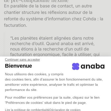
En parallèle de la base de contact, un autre
chantier structure les réflexions autour de la
refonte du système d’information chez Cohda : la
facturation.
“Les planètes étaient alignées dans notre
recherche d’outil. Quand anaba est arrivé,
nous étions à la recherche d’un outil de
facturation ergonomique, facile à utiliser, qui
donne l’envie aux commerciaux d’y
Continuer sans accepter
Bienvenue
enregistrer leur bon de commande.
Nous utilisons des cookies, y compris
La découverte des gros systèmes prédominants
des cookies tiers, afin d’assurer le bon fonctionnement du site,
sur le marché nous avait déçu. Leur rigidité ne
améliorer votre expérience, analyser le trafic et optimiser la
performance du site.
nous convenait pas.
Nous avons flashé sur
Sellsy
, solution beaucoup plus accessible et
Pour modifier vos préférences par la suite, cliquez sur le lien
'Préférences de cookies' situé dans le pied de page.
ergonomique que les gros acteurs du marché, et
qui avait l’avantage d’être intégrée à anaba."
Lire la politique de confidentialité
Déclaration de cookies