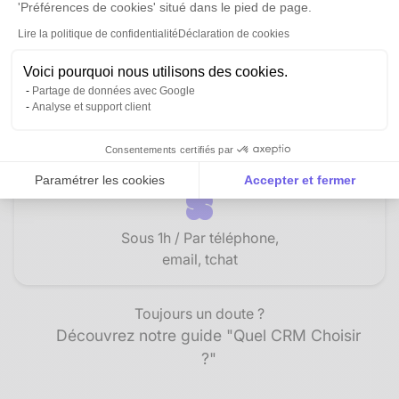
Support client
'Préférences de cookies' situé dans le pied de page.
Lire la politique de confidentialité
Déclaration de cookies
Voici pourquoi nous utilisons des cookies.
Partage de données avec Google
Analyse et support client
Par email​
En français​
Consentements certifiés par
Paramétrer les cookies
Accepter et fermer
Axeptio consent
Plateforme de Gestion du Consentement : Personnalise
Sous 1h / Par téléphone,
Notre plateforme vous permet d'adapter et de gérer vos 
email, tchat
Toujours un doute ?
Découvrez notre guide "Quel CRM Choisir
?"