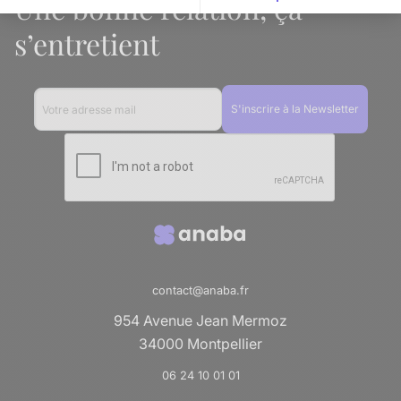
Une bonne relation, ça
Axeptio consent
Plateforme de Gestion du Consentement : Personnalise
s’entretient
Notre plateforme vous permet d'adapter et de gérer vos 
contact@anaba.fr
954 Avenue Jean Mermoz
34000 Montpellier
06 24 10 01 01