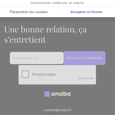
Consentements certifiés par
Paramétrer les cookies
Accepter et fermer
Axeptio consent
Plateforme de Gestion du Consentement : Personnalise
Une bonne relation, ça
Notre plateforme vous permet d'adapter et de gérer vos 
s’entretient
contact@anaba.fr