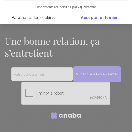
Connexion
Consentements certifiés par
Paramétrer les cookies
Accepter et fermer
Axeptio consent
Plateforme de Gestion du Consentement : Personnalise
Une bonne relation, ça
Notre plateforme vous permet d'adapter et de gérer vos 
s’entretient