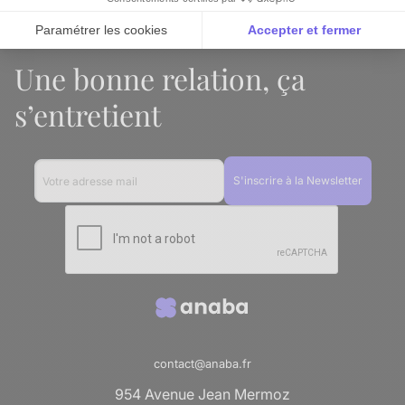
Paramétrer les cookies
Accepter et fermer
Axeptio consent
Plateforme de Gestion du Consentement : Personnalise
Une bonne relation, ça
Notre plateforme vous permet d'adapter et de gérer vos 
s’entretient
contact@anaba.fr
954 Avenue Jean Mermoz