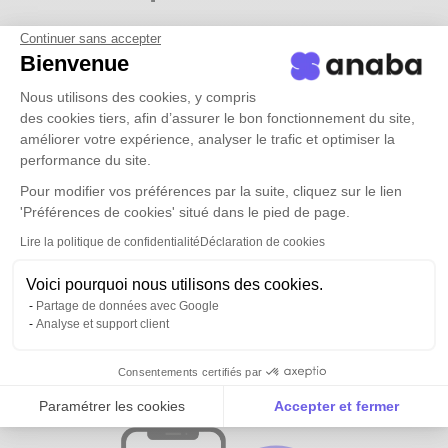
Continuer sans accepter
Bienvenue
Nous utilisons des cookies, y compris
des cookies tiers, afin d’assurer le bon fonctionnement du site,
améliorer votre expérience, analyser le trafic et optimiser la
performance du site.
Pour modifier vos préférences par la suite, cliquez sur le lien
'Préférences de cookies' situé dans le pied de page.
Lire la politique de confidentialité
Déclaration de cookies
Voici pourquoi nous utilisons des cookies.
Partage de données avec Google
Analyse et support client
Tous vos contacts et ceux de vos
équipes
disponibles partout
Consentements certifiés par
Paramétrer les cookies
Accepter et fermer
Axeptio consent
Plateforme de Gestion du Consentement : Personnalise