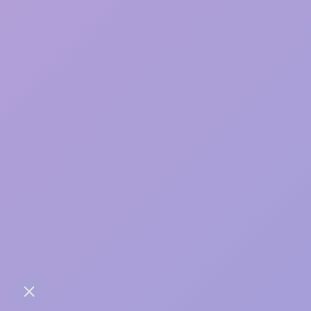
Une bonne relation, ça
s’entretient
contact@anaba.fr
954 Avenue Jean Mermoz
34000 Montpellier
06 24 10 01 01