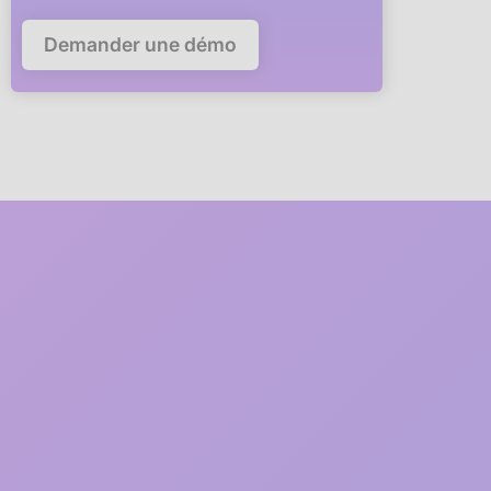
Demander une démo
5 minutes
pour déployer
anaba dans votre
entreprise
Un membre de notre équipe
vous accompagne en visio
à
chaque étape du déploiement
1
2 minutes