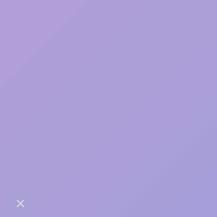
Une bonne relation, ça
s’entretient
contact@anaba.fr
954 Avenue Jean Mermoz
34000 Montpellier
06 24 10 01 01