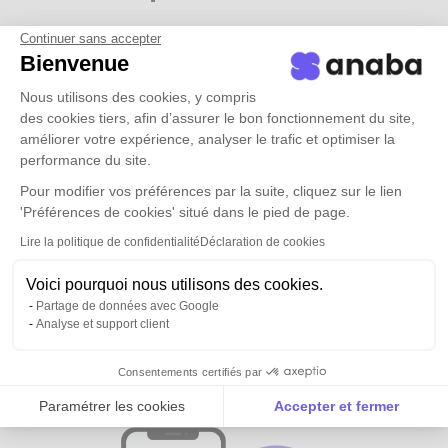
Continuer sans accepter
Bienvenue
Nous utilisons des cookies, y compris
des cookies tiers, afin d’assurer le bon fonctionnement du site,
améliorer votre expérience, analyser le trafic et optimiser la
performance du site.
Pour modifier vos préférences par la suite, cliquez sur le lien
'Préférences de cookies' situé dans le pied de page.
Lire la politique de confidentialité
Déclaration de cookies
Voici pourquoi nous utilisons des cookies.
Partage de données avec Google
Analyse et support client
Tous vos contacts et ceux de vos
équipes
disponibles partout
Consentements certifiés par
Paramétrer les cookies
Accepter et fermer
Axeptio consent
Plateforme de Gestion du Consentement : Personnalise