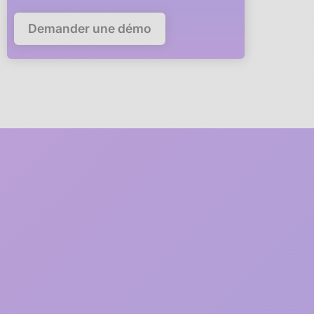
Demander une démo
5 minutes
pour déployer
anaba dans votre
entreprise
Un membre de notre équipe
vous accompagne en visio
à
chaque étape du déploiement
1
2 minutes