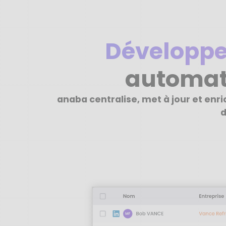
Développe
automat
anaba centralise, met à jour et enr
d