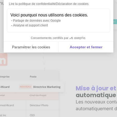
manuelle. Gagnez du
Lire la politique de confidentialité
Déclaration de cookies
Voici pourquoi nous utilisons des cookies.
Partage de données avec Google
Analyse et support client
Consentements certifiés par
Paramétrer les cookies
Accepter et fermer
Axeptio consent
Plateforme de Gestion du Consentement : Personnali
Notre plateforme vous permet d'adapter et de gérer vo
Mise à jour e
automatique
Les nouveaux contac
automatiquement d