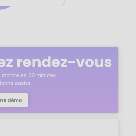
ez rendez-vous
 montre en 20 minutes
ionne anaba.
une démo