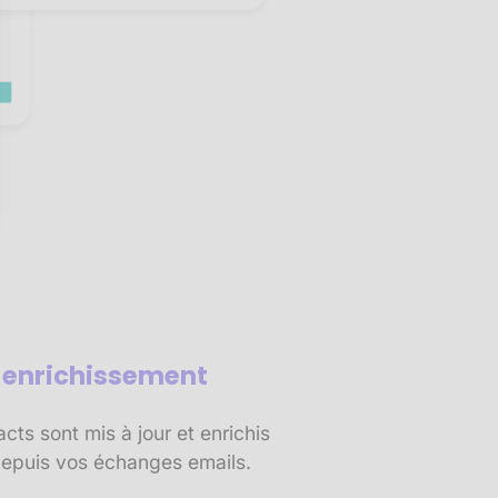
sez vos Options
s paramètres de confidentialité, en garantissant la conf
t enrichissement
ts sont mis à jour et enrichis
epuis vos échanges emails.