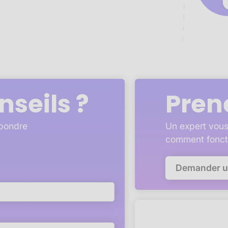
nseils ?
Pren
épondre
Un expert vous
comment fonct
Demander 