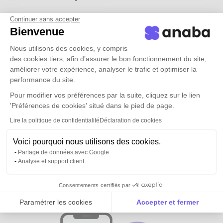
Continuer sans accepter
Bienvenue
Nous utilisons des cookies, y compris
des cookies tiers, afin d’assurer le bon fonctionnement du site,
améliorer votre expérience, analyser le trafic et optimiser la
performance du site.
Pour modifier vos préférences par la suite, cliquez sur le lien
'Préférences de cookies' situé dans le pied de page.
Lire la politique de confidentialité
Déclaration de cookies
Voici pourquoi nous utilisons des cookies.
Partage de données avec Google
Analyse et support client
Tous vos contacts et ceux de vos
équipes
disponibles partout
Consentements certifiés par
Paramétrer les cookies
Accepter et fermer
Axeptio consent
Plateforme de Gestion du Consentement : Personnalise