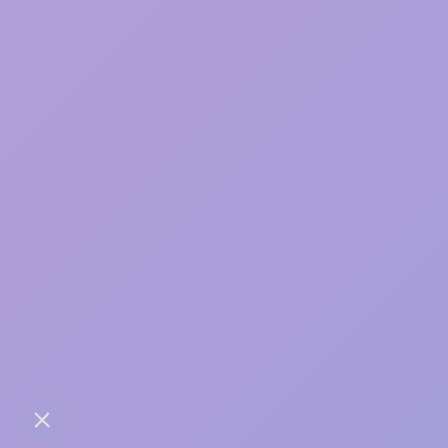
Une bonne relation, ça
s’entretient
contact@anaba.fr
954 Avenue Jean Mermoz
34000 Montpellier
06 24 10 01 01