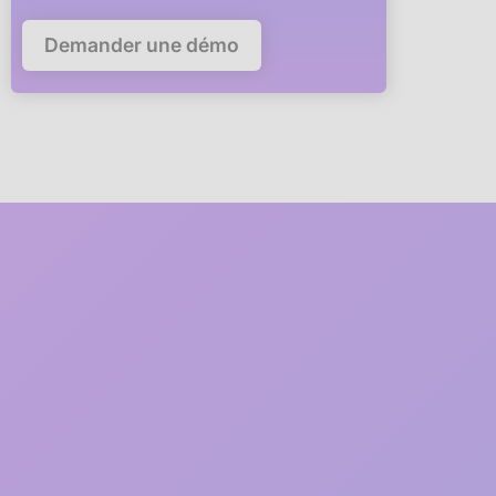
Demander une démo
5 minutes
pour déployer
anaba dans votre
entreprise
Un membre de notre équipe
vous accompagne en visio
à
chaque étape du déploiement
1
2 minutes