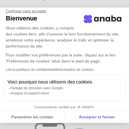
Continuer sans accepter
Bienvenue
Nous utilisons des cookies, y compris
des cookies tiers, afin d’assurer le bon fonctionnement du site,
améliorer votre expérience, analyser le trafic et optimiser la
performance du site.
Pour modifier vos préférences par la suite, cliquez sur le lien
'Préférences de cookies' situé dans le pied de page.
Lire la politique de confidentialité
Déclaration de cookies
Voici pourquoi nous utilisons des cookies.
Partage de données avec Google
Analyse et support client
Tous vos contacts et ceux de vos
équipes
disponibles partout
Consentements certifiés par
Paramétrer les cookies
Accepter et fermer
Axeptio consent
Plateforme de Gestion du Consentement : Personnalise