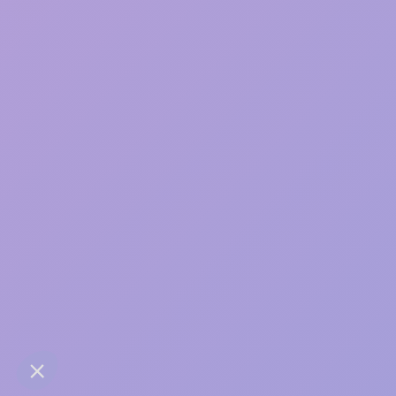
Une bonne relation, ça
s’entretient
contact@anaba.fr
954 Avenue Jean Mermoz
34000 Montpellier
06 24 10 01 01