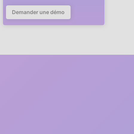
Demander une démo
5 minutes
pour déployer
anaba dans votre
entreprise
Un membre de notre équipe
vous accompagne en visio
à
chaque étape du déploiement
1
2 minutes