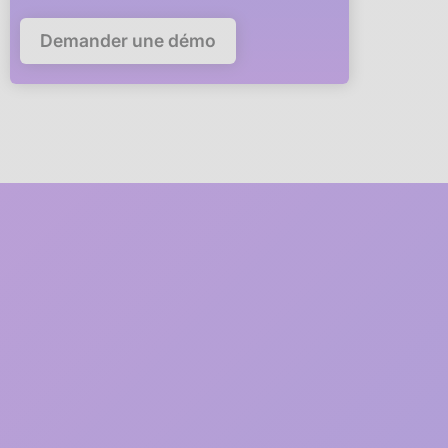
Demander une démo
5 minutes
pour déployer
anaba dans votre
entreprise
Un membre de notre équipe
vous accompagne en visio
à
chaque étape du déploiement
1
2 minutes