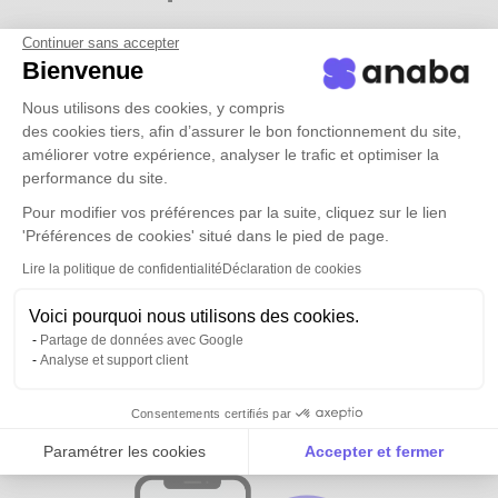
Continuer sans accepter
Bienvenue
Nous utilisons des cookies, y compris
des cookies tiers, afin d’assurer le bon fonctionnement du site,
améliorer votre expérience, analyser le trafic et optimiser la
performance du site.
Pour modifier vos préférences par la suite, cliquez sur le lien
'Préférences de cookies' situé dans le pied de page.
Lire la politique de confidentialité
Déclaration de cookies
Voici pourquoi nous utilisons des cookies.
Partage de données avec Google
Analyse et support client
Tous vos contacts et ceux de vos
équipes
disponibles partout
Consentements certifiés par
Paramétrer les cookies
Accepter et fermer
Axeptio consent
Plateforme de Gestion du Consentement : Personnalise