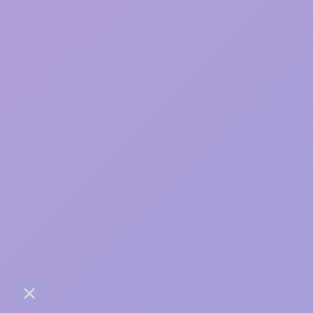
Une bonne relation, ça
s’entretient
contact@anaba.fr
954 Avenue Jean Mermoz
34000 Montpellier
06 24 10 01 01