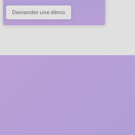
Demander une démo
5 minutes
pour déployer
anaba dans votre
entreprise
Un membre de notre équipe
vous accompagne en visio
à
chaque étape du déploiement
1
2 minutes