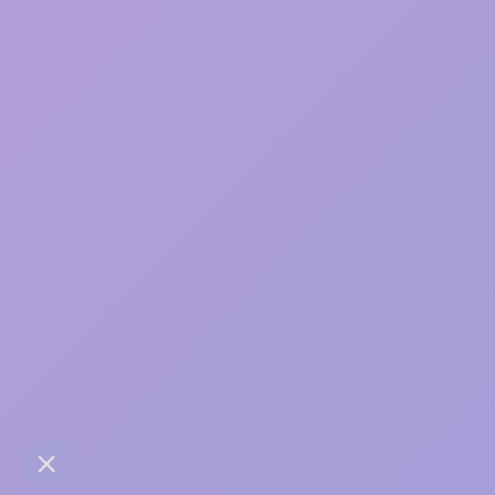
Une bonne relation, ça
s’entretient
contact@anaba.fr
954 Avenue Jean Mermoz
34000 Montpellier
06 24 10 01 01