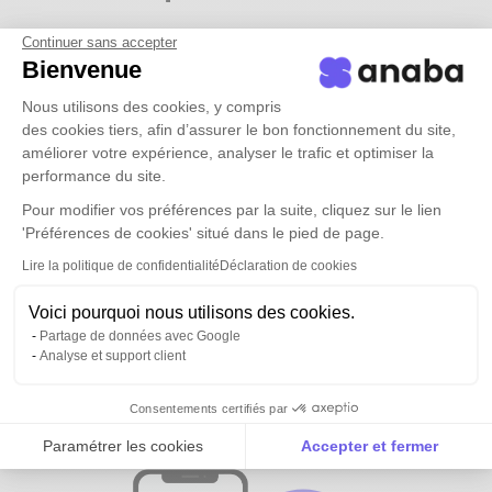
Continuer sans accepter
Bienvenue
Nous utilisons des cookies, y compris
des cookies tiers, afin d’assurer le bon fonctionnement du site,
améliorer votre expérience, analyser le trafic et optimiser la
performance du site.
Pour modifier vos préférences par la suite, cliquez sur le lien
'Préférences de cookies' situé dans le pied de page.
Lire la politique de confidentialité
Déclaration de cookies
Voici pourquoi nous utilisons des cookies.
Partage de données avec Google
Analyse et support client
Tous vos contacts et ceux de vos
équipes
disponibles partout
Consentements certifiés par
Paramétrer les cookies
Accepter et fermer
Axeptio consent
Plateforme de Gestion du Consentement : Personnalise