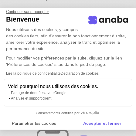
Continuer sans accepter
Bienvenue
Nous utilisons des cookies, y compris
des cookies tiers, afin d’assurer le bon fonctionnement du site,
améliorer votre expérience, analyser le trafic et optimiser la
performance du site.
Pour modifier vos préférences par la suite, cliquez sur le lien
'Préférences de cookies' situé dans le pied de page.
Lire la politique de confidentialité
Déclaration de cookies
Voici pourquoi nous utilisons des cookies.
Partage de données avec Google
Analyse et support client
Tous vos contacts et ceux de vos
équipes
disponibles partout
Consentements certifiés par
Paramétrer les cookies
Accepter et fermer
Axeptio consent
Plateforme de Gestion du Consentement : Personnalise