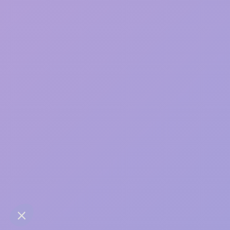
Une bonne relation, ça
s’entretient
contact@anaba.fr
954 Avenue Jean Mermoz
34000 Montpellier
06 24 10 01 01