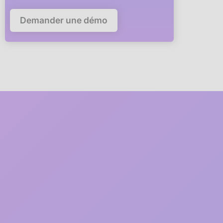
Demander une démo
5 minutes
pour déployer
anaba dans votre
entreprise
Un membre de notre équipe
vous accompagne en visio
à
chaque étape du déploiement
1
2 minutes