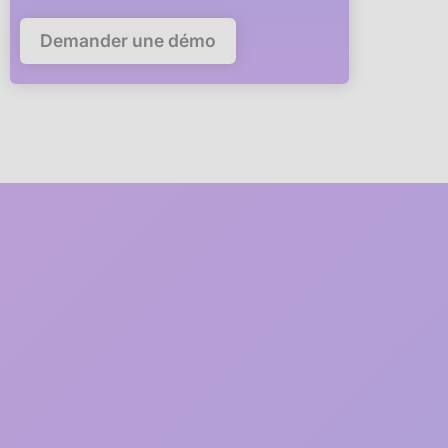
Demander une démo
5 minutes
pour déployer
anaba dans votre
entreprise
Un membre de notre équipe
vous accompagne en visio
à
chaque étape du déploiement
1
2 minutes