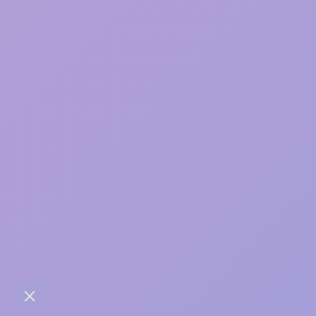
Une bonne relation, ça
s’entretient
contact@anaba.fr
954 Avenue Jean Mermoz
34000 Montpellier
06 24 10 01 01