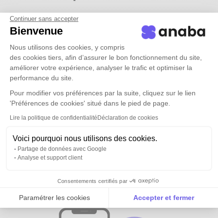
Continuer sans accepter
Bienvenue
Nous utilisons des cookies, y compris
des cookies tiers, afin d’assurer le bon fonctionnement du site,
améliorer votre expérience, analyser le trafic et optimiser la
performance du site.
Pour modifier vos préférences par la suite, cliquez sur le lien
'Préférences de cookies' situé dans le pied de page.
Lire la politique de confidentialité
Déclaration de cookies
Voici pourquoi nous utilisons des cookies.
Partage de données avec Google
Analyse et support client
Tous vos contacts et ceux de vos
équipes
disponibles partout
Consentements certifiés par
Paramétrer les cookies
Accepter et fermer
Axeptio consent
Plateforme de Gestion du Consentement : Personnalise