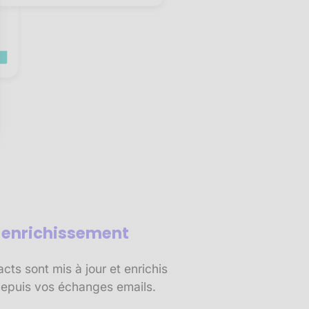
sez vos Options
s paramètres de confidentialité, en garantissant la conf
t enrichissement
ts sont mis à jour et enrichis
epuis vos échanges emails.