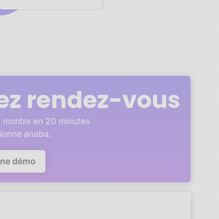
ez rendez-vous
 montre en 20 minutes
ionne anaba.
une démo