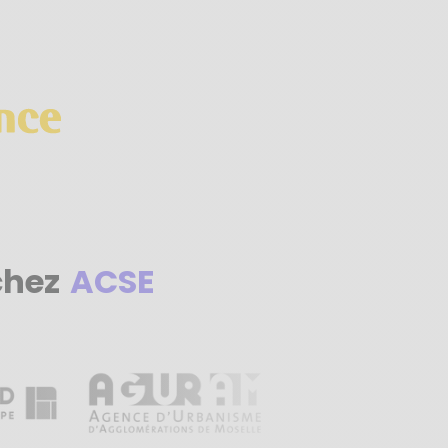
chez
ACSE