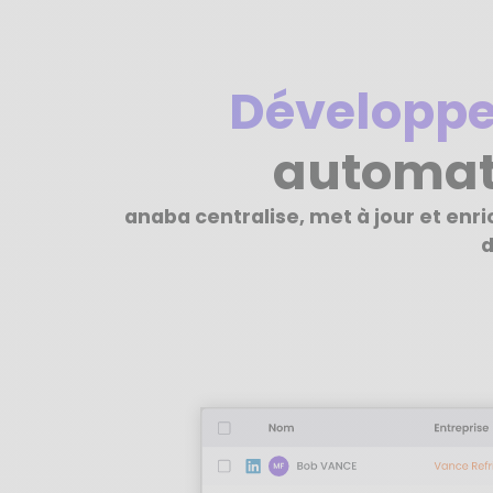
Développe
automat
anaba centralise, met à jour et enr
d