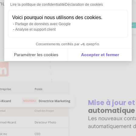
manuelle. Gagnez du
Lire la politique de confidentialité
Déclaration de cookies
Voici pourquoi nous utilisons des cookies.
Partage de données avec Google
Analyse et support client
Consentements certifiés par
Paramétrer les cookies
Accepter et fermer
Axeptio consent
Plateforme de Gestion du Consentement : Personnali
Notre plateforme vous permet d'adapter et de gérer vo
Mise à jour e
automatique
Les nouveaux contac
automatiquement d