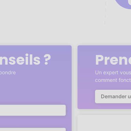
nseils ?
Pren
épondre
Un expert vous
comment fonct
Demander 