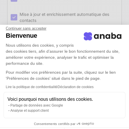
Mise à jour et enrichissement automatique des
contacts
Continuer sans accepter
Extraction des signatures email des
36 derniers
Bienvenue
mois
Nous utilisons des cookies, y compris
des cookies tiers, afin d’assurer le bon fonctionnement du site,
Gérez jusqu'à
50 000 contacts
améliorer votre expérience, analyser le trafic et optimiser la
performance du site.
Pour modifier vos préférences par la suite, cliquez sur le lien
Déploiement gratuit
et prioritaire
'Préférences de cookies' situé dans le pied de page.
Lire la politique de confidentialité
Déclaration de cookies
Réunions de déploiement
illimitées
Voici pourquoi nous utilisons des cookies.
Partage de données avec Google
Support email, chat
& téléphone illimité et
Analyse et support client
prioritaire
Consentements certifiés par