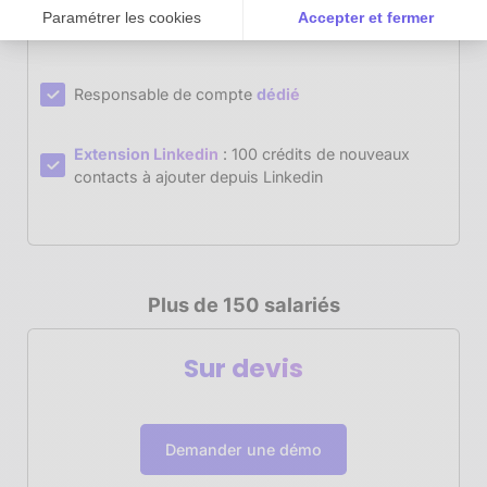
10h de formation
sur un module au choix
Paramétrer les cookies
Accepter et fermer
(newsletter, chatGPT, prospection, Linkedin...)
Axeptio consent
Plateforme de Gestion du Consentement : Personnalisez vos Options
Notre plateforme vous permet d'adapter et de gérer vos paramètres de 
Responsable de compte
dédié
Extension Linkedin
: 100 crédits de nouveaux
contacts à ajouter depuis Linkedin
Plus de 150 salariés
Sur devis
Demander une démo