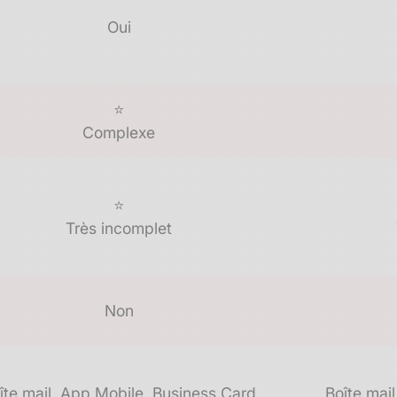
Oui
⭐
Complexe
⭐
Très incomplet
Non
îte mail, App Mobile, Business Card
Boîte mail