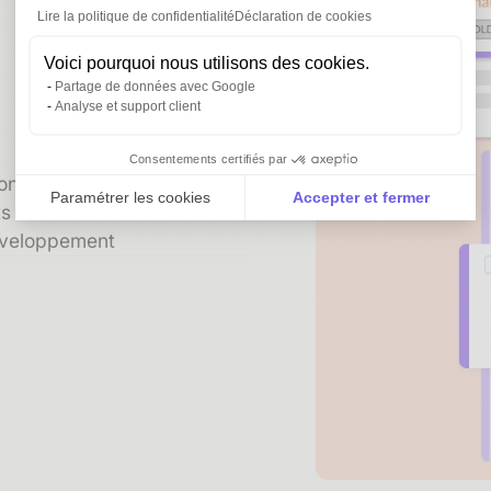
Lire la politique de confidentialité
Déclaration de cookies
Voici pourquoi nous utilisons des cookies.
Partage de données avec Google
Analyse et support client
Consentements certifiés par
n et mise à jour
Paramétrer les cookies
Accepter et fermer
 de rester focus sur votre
Axeptio consent
Plateforme de Gestion du Consentement : Personnali
développement
Notre plateforme vous permet d'adapter et de gérer vo