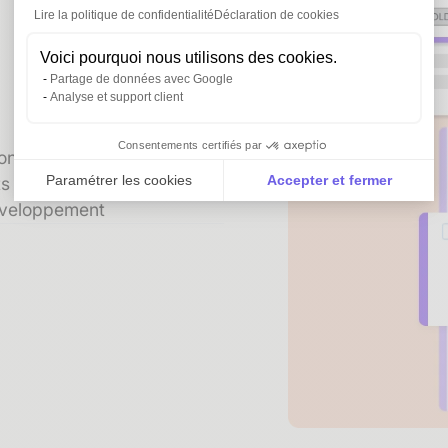
Lire la politique de confidentialité
Déclaration de cookies
Voici pourquoi nous utilisons des cookies.
Partage de données avec Google
Analyse et support client
Consentements certifiés par
n et mise à jour
Paramétrer les cookies
Accepter et fermer
 de rester focus sur votre
développement
Axeptio consent
Plateforme de Gestion du Consentement : Personnali
Notre plateforme vous permet d'adapter et de gérer vo