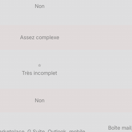
Non
Assez complexe
⭐
Très incomplet
Non
Boîte mail
rketplace, G Suite, Outlook, mobile