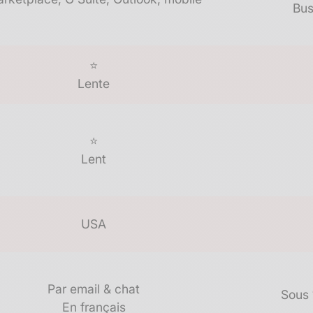
Bus
⭐
Lente
⭐
Lent
USA
Par email​ & chat
Sous 
En français​