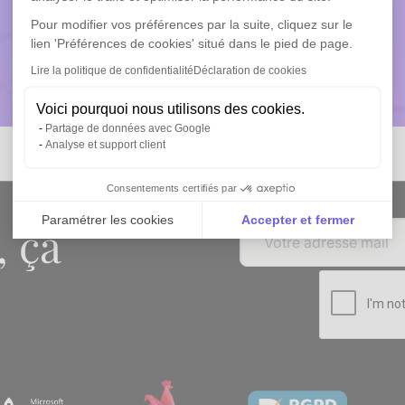
Pour modifier vos préférences par la suite, cliquez sur le
lien 'Préférences de cookies' situé dans le pied de page.
Lire la politique de confidentialité
Déclaration de cookies
Réservez une démo
Voici pourquoi nous utilisons des cookies.
Partage de données avec Google
Analyse et support client
Consentements certifiés par
Paramétrer les cookies
Accepter et fermer
, ça
Axeptio consent
Plateforme de Gestion du Consentement : Personnali
Notre plateforme vous permet d'adapter et de gérer vo