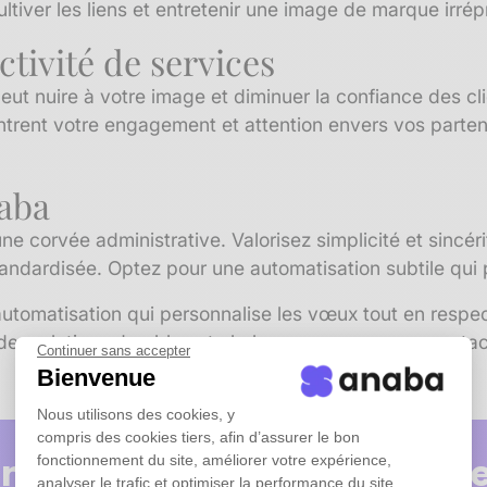
ultiver les liens et entretenir une image de marque irré
ctivité de services
ut nuire à votre image et diminuer la confiance des cl
rent votre engagement et attention envers vos partena
naba
ne corvée administrative. Valorisez simplicité et sincé
tandardisée. Optez pour une automatisation subtile qui 
'automatisation qui personnalise les vœux tout en respec
des relations durables et chaleureuses avec vos contac
Continuer sans accepter
Bienvenue
Nous utilisons des cookies, y
compris des cookies tiers, afin d’assurer le bon
nseil ? Nos experts réponde
fonctionnement du site, améliorer votre expérience,
analyser le trafic et optimiser la performance du site.