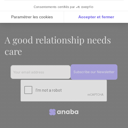
Connection
Consentements certifiés par
Paramétrer les cookies
Accepter et fermer
Axeptio consent
Plateforme de Gestion du Consentement : Personnalise
A good relationship needs
Notre plateforme vous permet d'adapter et de gérer vos 
care