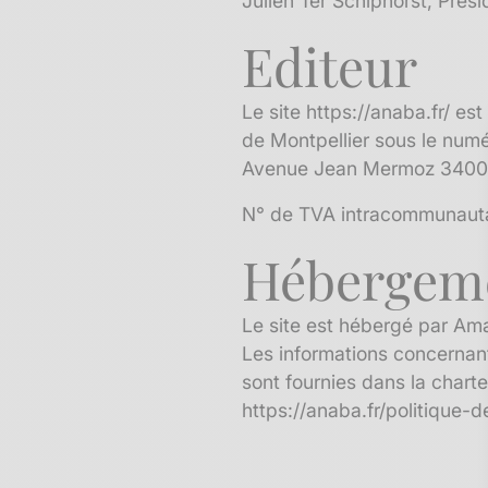
Julien Ter Schiphorst, Prés
Editeur
Le site
https://anaba.fr/
est 
de Montpellier sous le num
Avenue Jean Mermoz 34000
N° de TVA intracommunauta
Hébergem
Le site est hébergé par A
Les informations concernant 
sont fournies dans la chart
https://anaba.fr/politique-d