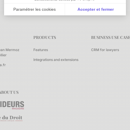
Paramétrer les cookies
Accepter et fermer
Axeptio consent
Plateforme de Gestion du Consentement : Personnali
Notre plateforme vous permet d'adapter et de gérer vo
PRODUCTS
BUSINESS USE CAS
ean Mermoz
Features
CRM for lawyers
lier
Integrations and extensions
a.fr
ABOUT US