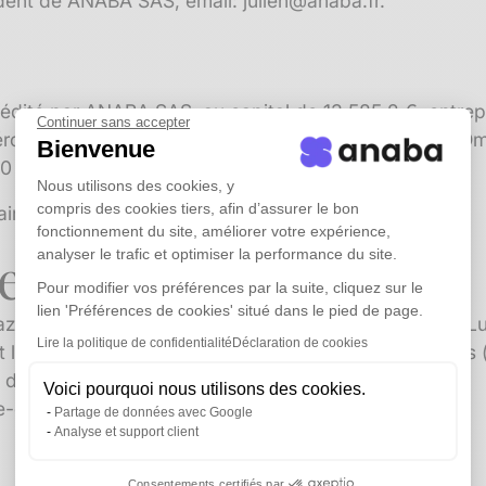
ident de ANABA SAS, email: julien@anaba.fr.
édité par ANABA SAS, au capital de 13 585,2 €, entrep
Continuer sans accepter
éro 844751461, dont le siège social est située à Cap 
Bienvenue
 Montpellier
Nous utilisons des cookies, y
compris des cookies tiers, afin d’assurer le bon
ire : FR94844751461.
fonctionnement du site, améliorer votre expérience,
ent
analyser le trafic et optimiser la performance du site.
Pour modifier vos préférences par la suite, cliquez sur le
lien 'Préférences de cookies' situé dans le pied de page.
mazon Web Services EMEA SARL 5 rue Plaetis L-2338 
Lire la politique de confidentialité
Déclaration de cookies
la collecte et le traitement des données personnelles (
e de données personnelles du site :
Voici pourquoi nous utilisons des cookies.
e-confidentialite
Partage de données avec Google
Analyse et support client
Consentements certifiés par