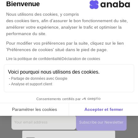
Bienvenue
contacts
Nous utilisons des cookies, y compris
Stay in touch with former professional connections
des cookies tiers, afin d’assurer le bon fonctionnement du site,
even when they change companies, and grow your
améliorer votre expérience, analyser le trafic et optimiser la
business.
performance du site.
Pour modifier vos préférences par la suite, cliquez sur le lien
Discover this usecase ->
'Préférences de cookies' situé dans le pied de page.
Lire la politique de confidentialité
Déclaration de cookies
Voici pourquoi nous utilisons des cookies.
Partage de données avec Google
A good relationship needs
Analyse et support client
care
Consentements certifiés par
Paramétrer les cookies
Accepter et fermer
Axeptio consent
Plateforme de Gestion du Consentement : Personnalise
Notre plateforme vous permet d'adapter et de gérer vos 