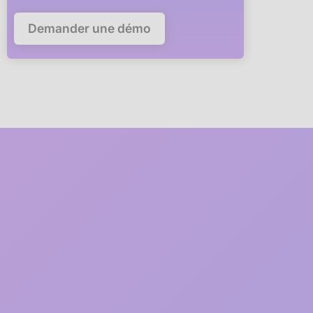
Demander une démo
5 minutes
pour déployer
anaba dans votre
entreprise
Un membre de notre équipe
vous accompagne en visio
à
chaque étape du déploiement
1
2 minutes