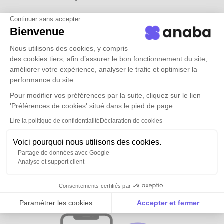
Continuer sans accepter
Bienvenue
Nous utilisons des cookies, y compris
des cookies tiers, afin d’assurer le bon fonctionnement du site,
améliorer votre expérience, analyser le trafic et optimiser la
performance du site.
Pour modifier vos préférences par la suite, cliquez sur le lien
'Préférences de cookies' situé dans le pied de page.
Lire la politique de confidentialité
Déclaration de cookies
Voici pourquoi nous utilisons des cookies.
Partage de données avec Google
Analyse et support client
Tous vos contacts et ceux de vos
équipes
disponibles partout
Consentements certifiés par
Paramétrer les cookies
Accepter et fermer
Axeptio consent
Plateforme de Gestion du Consentement : Personnalise