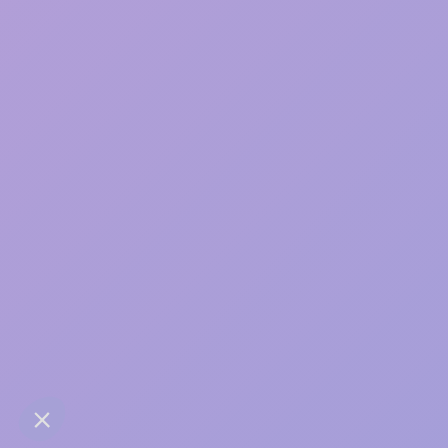
Une bonne relation, ça
s’entretient
contact@anaba.fr
954 Avenue Jean Mermoz
34000 Montpellier
06 24 10 01 01