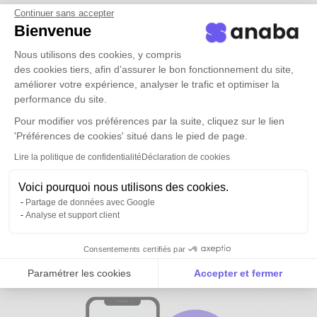
Continuer sans accepter
Bienvenue
Nous utilisons des cookies, y compris
des cookies tiers, afin d’assurer le bon fonctionnement du site,
améliorer votre expérience, analyser le trafic et optimiser la
performance du site.
Pour modifier vos préférences par la suite, cliquez sur le lien
'Préférences de cookies' situé dans le pied de page.
Lire la politique de confidentialité
Déclaration de cookies
Voici pourquoi nous utilisons des cookies.
Partage de données avec Google
Analyse et support client
Tous vos contacts et ceux de vos
équipes
disponibles partout
Consentements certifiés par
Paramétrer les cookies
Accepter et fermer
Axeptio consent
Plateforme de Gestion du Consentement : Personnalise