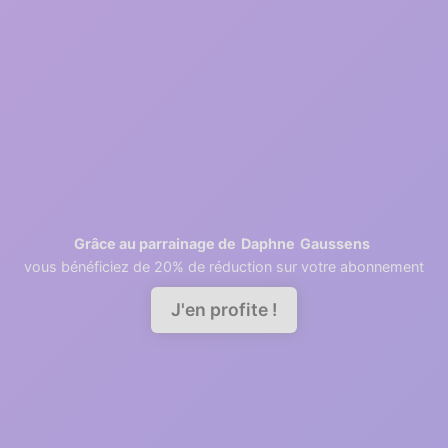
2
1 minutes
Retrieving contacts
3
2 minutes
Invite your team members
Daphne
Gaussens
Grâce au parrainage de
vous bénéficiez de 20% de réduction sur votre abonnement
Demander une démo
J'en profite !
A good relationship needs