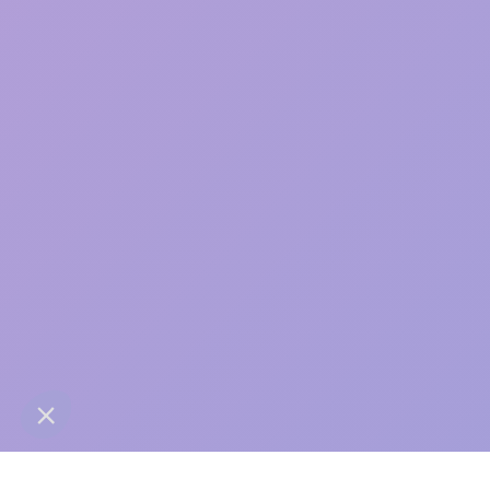
care
contact@anaba.fr
954 Avenue Jean Mermoz
34000 Montpellier
06 24 10 01 01