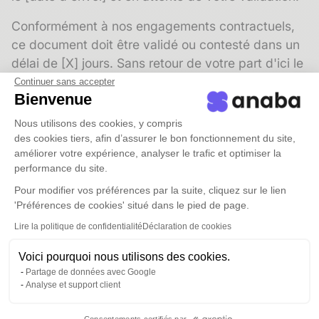
Conformément à nos engagements contractuels,
ce document doit être validé ou contesté dans un
délai de [X] jours. Sans retour de votre part d'ici le
[date], je considérerai qu'il est approuvé
Continuer sans accepter
Bienvenue
tacitement.
Nous utilisons des cookies, y compris
N'hésitez pas à me contacter si vous souhaitez
des cookies tiers, afin d’assurer le bon fonctionnement du site,
modifier ou préciser certains points avant de le
améliorer votre expérience, analyser le trafic et optimiser la
valider formellement.
performance du site.
Pour modifier vos préférences par la suite, cliquez sur le lien
Bien cordialement,
'Préférences de cookies' situé dans le pied de page.
[Votre prénom et nom]
Lire la politique de confidentialité
Déclaration de cookies
[Votre agence]
Voici pourquoi nous utilisons des cookies.
Modèle 6 : relance d'un prescripteur ou
Partage de données avec Google
partenaire
Analyse et support client
Notaires, agents immobiliers, promoteurs, bureaux