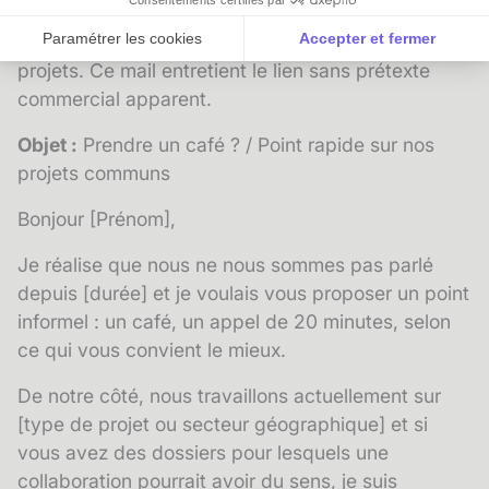
Consentements certifiés par
d'études : votre réseau de
prescripteurs
est
Paramétrer les cookies
Accepter et fermer
souvent votre première source de nouveaux
projets. Ce mail entretient le lien sans prétexte
Axeptio consent
Plateforme de Gestion du Consentement : Personnalise
commercial apparent.
Notre plateforme vous permet d'adapter et de gérer vos 
Objet :
Prendre un café ? / Point rapide sur nos
projets communs
Bonjour [Prénom],
Je réalise que nous ne nous sommes pas parlé
depuis [durée] et je voulais vous proposer un point
informel : un café, un appel de 20 minutes, selon
ce qui vous convient le mieux.
De notre côté, nous travaillons actuellement sur
[type de projet ou secteur géographique] et si
vous avez des dossiers pour lesquels une
collaboration pourrait avoir du sens, je suis