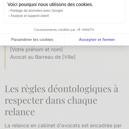
Voici pourquoi nous utilisons des cookies.
Si vous souhaitez faire le point, je suis
Partage de données avec Google
disponible pour un échange informel. Dans le
Analyse et support client
cas contraire, n'hésitez pas à me solliciter si
un nouveau besoin se présente.
Consentements certifiés par
Paramétrer les cookies
Accepter et fermer
Bien cordialement,
[Votre prénom et nom]
Axeptio consent
Plateforme de Gestion du Consentement : Personnalise
Avocat au Barreau de [Ville]
Notre plateforme vous permet d'adapter et de gérer vos 
Les règles déontologiques à
respecter dans chaque
relance
La relance en cabinet d'avocats est encadrée par