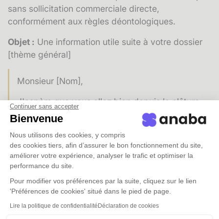
sans sollicitation commerciale directe,
conformément aux règles déontologiques.
Objet :
Une information utile suite à votre dossier
[thème général]
Monsieur [Nom],
J'espère que vous allez bien depuis la clôture
Continuer sans accepter
de votre dossier.
Bienvenue
Je me permets de vous contacter car [une
Nous utilisons des cookies, y compris
des cookies tiers, afin d’assurer le bon fonctionnement du site,
réforme récente / une décision de justice
améliorer votre expérience, analyser le trafic et optimiser la
significative] est venue modifier les règles en
performance du site.
matière de [domaine concerné]. Selon la
Pour modifier vos préférences par la suite, cliquez sur le lien
situation actuelle de votre [entreprise /
'Préférences de cookies' situé dans le pied de page.
patrimoine / situation familiale], cela pourrait
Lire la politique de confidentialité
Déclaration de cookies
vous concerner.