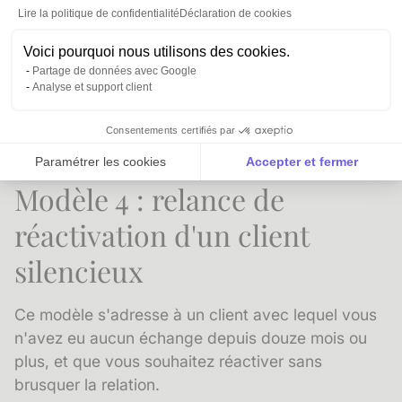
Lire la politique de confidentialité
Déclaration de cookies
de date] ? Je reste flexible.
Voici pourquoi nous utilisons des cookies.
Bien à vous,
Partage de données avec Google
[Prénom Nom]
Analyse et support client
[Cabinet]
[Téléphone]
Consentements certifiés par
Paramétrer les cookies
Accepter et fermer
Modèle 4 : relance de
Axeptio consent
Plateforme de Gestion du Consentement : Personnalise
réactivation d'un client
Notre plateforme vous permet d'adapter et de gérer vos 
silencieux
Ce modèle s'adresse à un client avec lequel vous
n'avez eu aucun échange depuis douze mois ou
plus, et que vous souhaitez réactiver sans
brusquer la relation.