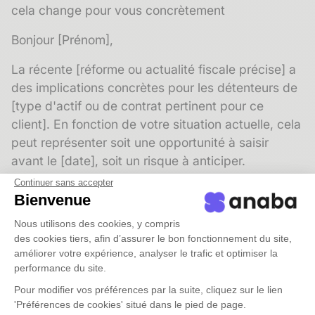
cela change pour vous concrètement
Bonjour [Prénom],
La récente [réforme ou actualité fiscale précise] a
des implications concrètes pour les détenteurs de
[type d'actif ou de contrat pertinent pour ce
client]. En fonction de votre situation actuelle, cela
peut représenter soit une opportunité à saisir
avant le [date], soit un risque à anticiper.
Continuer sans accepter
J'ai analysé votre dossier à la lumière de ces
Bienvenue
nouvelles dispositions et j'aimerais vous partager
Nous utilisons des cookies, y compris
quelques observations. Rien d'urgent à ce stade,
des cookies tiers, afin d’assurer le bon fonctionnement du site,
mais une conversation de trente minutes dans le
améliorer votre expérience, analyser le trafic et optimiser la
courant du mois pourrait éviter des décisions
performance du site.
prises dans la précipitation en fin d'année.
Pour modifier vos préférences par la suite, cliquez sur le lien
'Préférences de cookies' situé dans le pied de page.
Êtes-vous disponible la semaine du [proposition