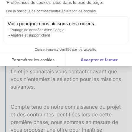
'Préférences de cookies' situé dans le pied de page.
mission (proposition de continuité)
Lire la politique de confidentialité
Déclaration de cookies
Objet :
[Nom du projet] : prochaines étapes
Voici pourquoi nous utilisons des cookies.
Partage de données avec Google
Analyse et support client
Bonjour [Prénom],
Consentements certifiés par
Paramétrer les cookies
Accepter et fermer
La phase d'études préliminaires touche à sa
Axeptio consent
Plateforme de Gestion du Consentement : Personnalise
fin et je souhaitais vous contacter avant que
vous n'entamiez la sélection pour les missions
Notre plateforme vous permet d'adapter et de gérer vos 
suivantes.
Compte tenu de notre connaissance du projet
et des contraintes identifiées lors de cette
première phase, nous sommes en mesure de
vous proposer une offre pour [maîtrise