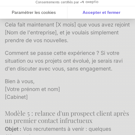
Consentements certifiés par
Bonjour [Prénom],
Paramétrer les cookies
Accepter et fermer
Axeptio consent
Plateforme de Gestion du Consentement : Personnalise
Cela fait maintenant [X mois] que vous avez rejoint
[Nom de l'entreprise], et je voulais simplement
Notre plateforme vous permet d'adapter et de gérer vos 
prendre de vos nouvelles.
Comment se passe cette expérience ? Si votre
situation ou vos projets ont évolué, je serais ravi
d'en discuter avec vous, sans engagement.
Bien à vous,
[Votre prénom et nom]
[Cabinet]
Modèle 5 : relance d'un prospect client après
un premier contact infructueux
Objet :
Vos recrutements à venir : quelques