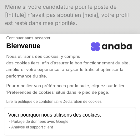
Même si votre candidature pour le poste de
[Intitulé] n'avait pas abouti en [mois], votre profil
est resté dans mes priorités.
Je travaille actuellement sur une mission de
Continuer sans accepter
[Intitulé du nouveau poste] dans le secteur
Bienvenue
[Secteur], qui me semble proche de vos attentes.
Nous utilisons des cookies, y compris
Cela vous intéresse-t-il que nous en parlions
des cookies tiers, afin d’assurer le bon fonctionnement du site,
brièvement ?
améliorer votre expérience, analyser le trafic et optimiser la
performance du site.
Cordialement,
Pour modifier vos préférences par la suite, cliquez sur le lien
[Votre prénom et nom]
'Préférences de cookies' situé dans le pied de page.
[Cabinet]
Lire la politique de confidentialité
Déclaration de cookies
Modèle 4 : réactivation d'un candidat placé
Voici pourquoi nous utilisons des cookies.
(suivi à 12 ou 18 mois)
Partage de données avec Google
Analyse et support client
Objet :
Comment se passe votre poste chez
[Entreprise] ?