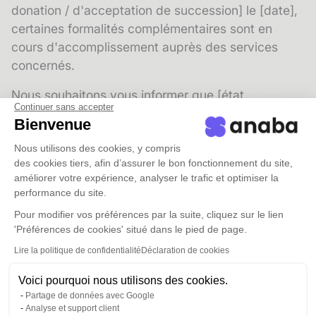
donation / d'acceptation de succession] le [date],
certaines formalités complémentaires sont en
cours d'accomplissement auprès des services
concernés.
Nous souhaitons vous informer que [état
Continuer sans accepter
d'avancement : la publication au service de la
Bienvenue
publicité foncière est en cours / les droits ont bien
été enregistrés auprès des services fiscaux / votre
Nous utilisons des cookies, y compris
des cookies tiers, afin d’assurer le bon fonctionnement du site,
copie authentique vous sera adressée sous
améliorer votre expérience, analyser le trafic et optimiser la
[délai]].
performance du site.
Si une question vous vient concernant ce dossier,
Pour modifier vos préférences par la suite, cliquez sur le lien
'Préférences de cookies' situé dans le pied de page.
ou si un nouveau projet se profile, n'hésitez pas à
nous solliciter.
Lire la politique de confidentialité
Déclaration de cookies
Voici pourquoi nous utilisons des cookies.
Bien cordialement,
Partage de données avec Google
[Prénom Nom], Notaire
Analyse et support client