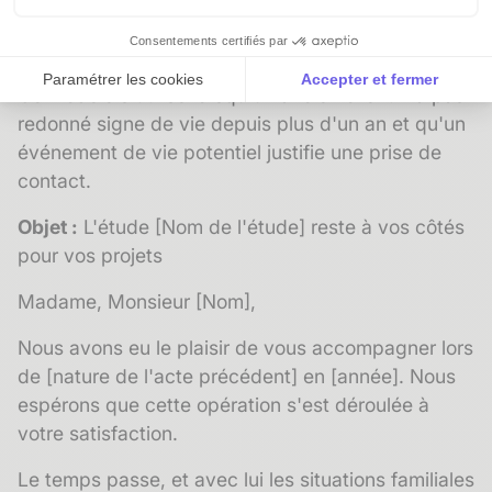
[Étude]
Consentements certifiés par
Modèle 5 : réactivation d'un ancien client
Paramétrer les cookies
Accepter et fermer
Ce modèle s'utilise lorsqu'un
ancien client
n'a pas
Axeptio consent
Plateforme de Gestion du Consentement : Personnalise
redonné signe de vie depuis plus d'un an et qu'un
événement de vie potentiel justifie une prise de
Notre plateforme vous permet d'adapter et de gérer vos 
contact.
Objet :
L'étude [Nom de l'étude] reste à vos côtés
pour vos projets
Madame, Monsieur [Nom],
Nous avons eu le plaisir de vous accompagner lors
de [nature de l'acte précédent] en [année]. Nous
espérons que cette opération s'est déroulée à
votre satisfaction.
Le temps passe, et avec lui les situations familiales