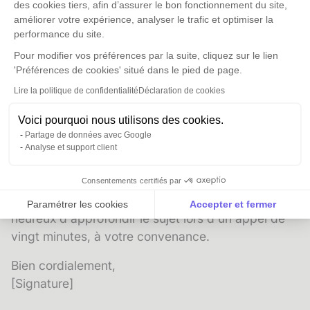
événement professionnel
des cookies tiers, afin d’assurer le bon fonctionnement du site,
améliorer votre expérience, analyser le trafic et optimiser la
Objet :
Suite à notre rencontre au [nom du salon] :
performance du site.
nos solutions pour [besoin évoqué]
Pour modifier vos préférences par la suite, cliquez sur le lien
Bonjour [Prénom],
'Préférences de cookies' situé dans le pied de page.
Lire la politique de confidentialité
Déclaration de cookies
J'ai été ravi d'échanger avec vous lors du [nom du
salon ou de l'événement] la semaine dernière.
Voici pourquoi nous utilisons des cookies.
Vous m'aviez mentionné [rappel précis du besoin
Partage de données avec Google
Analyse et support client
ou du défi évoqué lors de la conversation].
Je vous transmets ci-joint [document ou lien] qui
Consentements certifiés par
correspond précisément à ce point. Je serais
Paramétrer les cookies
Accepter et fermer
heureux d'approfondir le sujet lors d'un appel de
Axeptio consent
Plateforme de Gestion du Consentement : Personnalise
vingt minutes, à votre convenance.
Notre plateforme vous permet d'adapter et de gérer vos 
Bien cordialement,
[Signature]