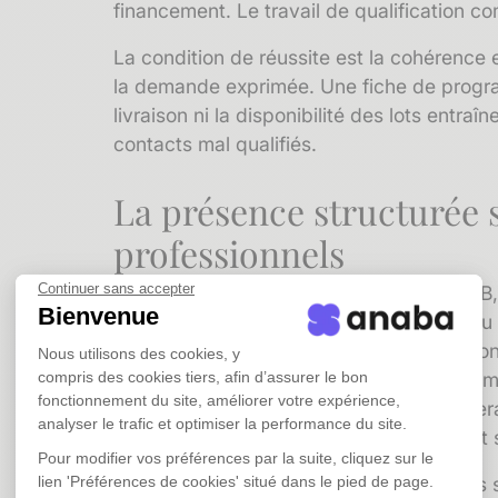
financement. Le travail de qualification c
La condition de réussite est la cohérence
la demande exprimée. Une fiche de program
livraison ni la disponibilité des lots entr
contacts mal qualifiés.
La présence structurée 
professionnels
Continuer sans accepter
Pour les promoteurs qui travaillent en B2B,
Bienvenue
institutionnels, des collectivités locales o
présence active sur les réseaux profession
Nous utilisons des cookies, y
publicité classique. Elle installe une légit
compris des cookies tiers, afin d’assurer le bon
fonctionnement du site, améliorer votre expérience,
maintient le lien avec un réseau qui ne sera
analyser le trafic et optimiser la performance du site.
souvenir de vous au moment où un projet 
Pour modifier vos préférences par la suite, cliquez sur le
Cette logique de présence régulière sans 
lien 'Préférences de cookies' situé dans le pied de page.