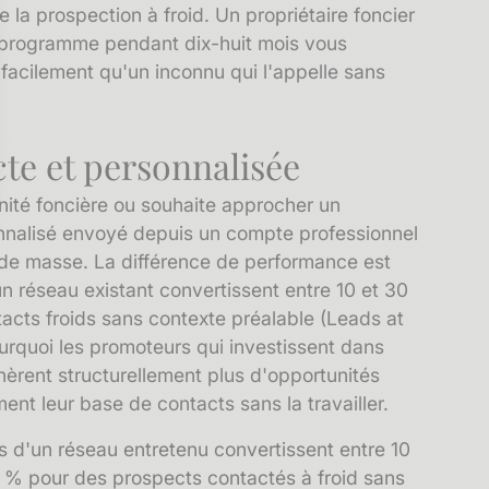
e la prospection à froid. Un propriétaire foncier
n programme pendant dix-huit mois vous
acilement qu'un inconnu qui l'appelle sans
cte et personnalisée
nité foncière ou souhaite approcher un
onnalisé envoyé depuis un compte professionnel
sez vos Options
g de masse. La différence de performance est
s paramètres de confidentialité, en garantissant la conf
n réseau existant convertissent entre 10 et 30
cts froids sans contexte préalable (Leads at
urquoi les promoteurs qui investissent dans
èrent structurellement plus d'opportunités
nt leur base de contacts sans la travailler.
s d'un réseau entretenu convertissent entre 10
 % pour des prospects contactés à froid sans