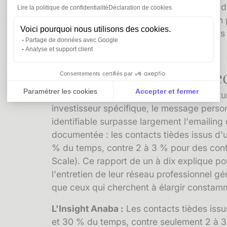
qui distingue la prospection relationnelle d
Lire la politique de confidentialité
Déclaration de cookies
qui vous a vu commenter la livraison d'u
Voici pourquoi nous utilisons des cookies.
accordera un rendez-vous beaucoup plus f
Partage de données avec Google
contexte.
Analyse et support client
La prise de contact dire
Consentements certifiés par
Paramétrer les cookies
Accepter et fermer
Lorsqu'un promoteur identifie une opportu
investisseur spécifique, le message pers
Axeptio consent
Plateforme de Gestion du Consentement : Personnali
identifiable surpasse largement l'emailin
Notre plateforme vous permet d'adapter et de gérer vo
documentée : les contacts tièdes issus d'u
% du temps, contre 2 à 3 % pour des conta
Scale). Ce rapport de un à dix explique po
l'entretien de leur
réseau professionnel
gén
que ceux qui cherchent à élargir constamme
L'Insight Anaba :
Les contacts tièdes issu
et 30 % du temps, contre seulement 2 à 3