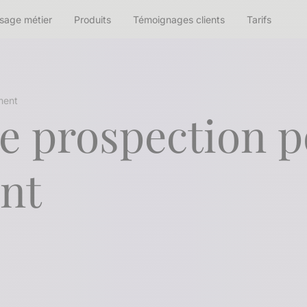
sage métier
Produits
Témoignages clients
Tarifs
ment
e prospection p
nt