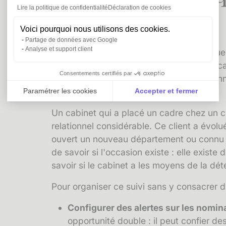
Lire la politique de confidentialité
Déclaration de cookies
permanence
Voici pourquoi nous utilisons des cookies.
Partage de données avec Google
Analyse et support client
Réactiver un ancien client est la techniqu
oeuvre pour un cabinet de recrutement, car 
Consentements certifiés par
contexte de l'entreprise partiellement con
vente.
Paramétrer les cookies
Accepter et fermer
Axeptio consent
Plateforme de Gestion du Consentement : Personnali
Un cabinet qui a placé un cadre chez un cli
relationnel considérable. Ce client a évolu
Notre plateforme vous permet d'adapter et de gérer vo
ouvert un nouveau département ou connu u
de savoir si l'occasion existe : elle existe
savoir si le cabinet a les moyens de la d
Pour organiser ce suivi sans y consacrer d
Configurer des alertes sur les nomina
opportunité double : il peut confier d