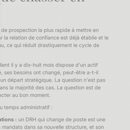
e de prospection la plus rapide à mettre en
la relation de confiance est déjà établie et le
nu, ce qui réduit drastiquement le cycle de
sez vos Options
ent il y a dix-huit mois dispose d'un actif
é, ses besoins ont changé, peut-être a-t-il
s paramètres de confidentialité, en garantissant la conf
n départ stratégique. La question n'est pas
 dans la majorité des cas. La question est de
étecter au bon moment.
u temps administratif :
tions :
un DRH qui change de poste est une
es mandats dans sa nouvelle structure, et son