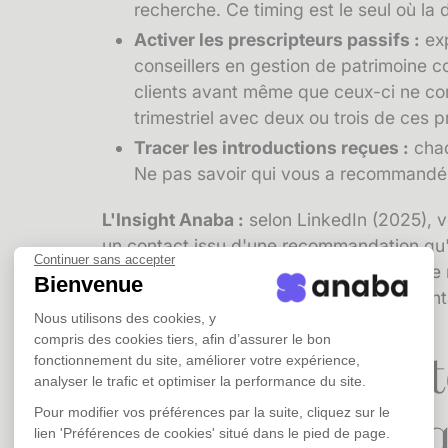
recherche. Ce timing est le seul où la
Activer les prescripteurs passifs :
exp
conseillers en gestion de patrimoine 
clients avant même que ceux-ci ne con
trimestriel avec deux ou trois de ces p
Tracer les introductions reçues :
cha
Ne pas savoir qui vous a recommandé à
L'Insight Anaba :
selon LinkedIn (2025), v
un contact issu d'une recommandation qu'
Continuer sans accepter
de recrutement, structurer sa politique d
Bienvenue
commerciale : c'est la condition de sa renta
Nous utilisons des cookies, y
compris des cookies tiers, afin d’assurer le bon
Activer son port
fonctionnement du site, améliorer votre expérience,
analyser le trafic et optimiser la performance du site.
existant plutôt 
Pour modifier vos préférences par la suite, cliquez sur le
lien 'Préférences de cookies' situé dans le pied de page.