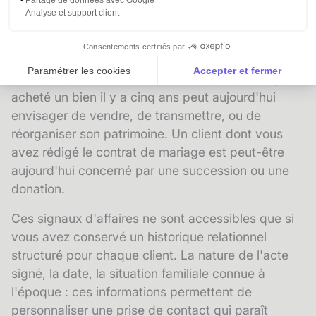
un nouveau contact.
Analyse et support client
Réactiver les anciens clients au bon moment
Consentements certifiés par
La réactivation d'un ancien client notarial s'appuie
Paramétrer les cookies
Accepter et fermer
sur des événements déclencheurs. Un client qui a
Axeptio consent
Plateforme de Gestion du Consentement : Personnalise
acheté un bien il y a cinq ans peut aujourd'hui
envisager de vendre, de transmettre, ou de
Notre plateforme vous permet d'adapter et de gérer vos 
réorganiser son patrimoine. Un client dont vous
avez rédigé le contrat de mariage est peut-être
aujourd'hui concerné par une succession ou une
donation.
Ces
signaux d'affaires
ne sont accessibles que si
vous avez conservé un
historique relationnel
structuré pour chaque client. La nature de l'acte
signé, la date, la situation familiale connue à
l'époque : ces informations permettent de
personnaliser une prise de contact qui paraît