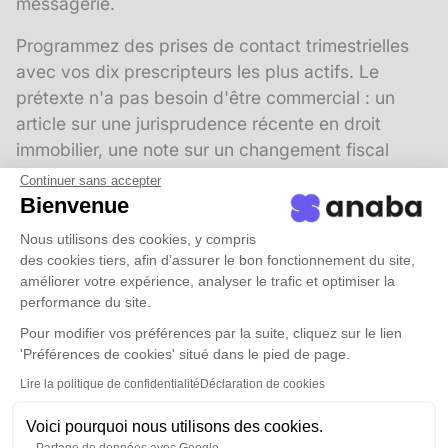
messagerie.
Programmez des prises de contact trimestrielles
avec vos dix prescripteurs les plus actifs. Le
prétexte n'a pas besoin d'être commercial : un
article sur une jurisprudence récente en droit
immobilier, une note sur un changement fiscal
affectant les SCI familiales, ou une simple
Continuer sans accepter
invitation à déjeuner suffisent à maintenir la
Bienvenue
relation vivante.
Nous utilisons des cookies, y compris
des cookies tiers, afin d’assurer le bon fonctionnement du site,
Utilisez la
segmentation
pour distinguer vos
améliorer votre expérience, analyser le trafic et optimiser la
prescripteurs actifs, dormants et potentiels. Un
performance du site.
prescripteur dormant, c'est quelqu'un qui vous a
Pour modifier vos préférences par la suite, cliquez sur le lien
adressé des clients par le passé mais avec qui
'Préférences de cookies' situé dans le pied de page.
vous n'avez pas eu d'échange depuis plus de six
Lire la politique de confidentialité
Déclaration de cookies
mois. Cette catégorie mérite une
relance
spécifique, différente de celle que vous adressez à
Voici pourquoi nous utilisons des cookies.
Partage de données avec Google