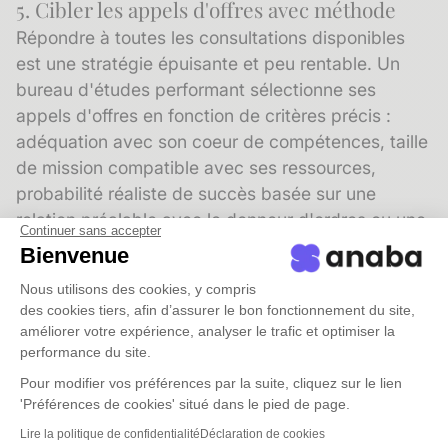
5. Cibler les appels d'offres avec méthode
Répondre à toutes les consultations disponibles
est une stratégie épuisante et peu rentable. Un
bureau d'études performant sélectionne ses
appels d'offres en fonction de critères précis :
adéquation avec son coeur de compétences, taille
de mission compatible avec ses ressources,
probabilité réaliste de succès basée sur une
relation préalable avec le donneur d'ordres ou une
Continuer sans accepter
connaissance approfondie de son environnement.
Bienvenue
La
segmentation
de votre base de contacts par
Nous utilisons des cookies, y compris
des cookies tiers, afin d’assurer le bon fonctionnement du site,
type de donneur d'ordres, taille de projet et
améliorer votre expérience, analyser le trafic et optimiser la
secteur d'activité vous permet de concentrer votre
performance du site.
énergie sur les consultations où vous partez avec
Pour modifier vos préférences par la suite, cliquez sur le lien
un avantage concurrentiel réel, plutôt que de
'Préférences de cookies' situé dans le pied de page.
disperser vos ressources sur des dossiers sans
Lire la politique de confidentialité
Déclaration de cookies
historique relationnel.