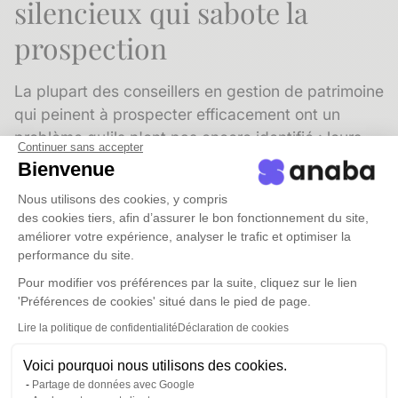
silencieux qui sabote la
prospection
La plupart des conseillers en gestion de patrimoine
qui peinent à prospecter efficacement ont un
problème qu'ils n'ont pas encore identifié : leurs
Continuer sans accepter
données de contact sont obsolètes, incomplètes
Bienvenue
ou désorganisées. Un réseau mal tenu ne peut pas
Nous utilisons des cookies, y compris
générer d'opportunités de manière fiable.
des cookies tiers, afin d’assurer le bon fonctionnement du site,
améliorer votre expérience, analyser le trafic et optimiser la
Selon les données de ServiceNow, 91 % des
performance du site.
données présentes dans un système de gestion
Pour modifier vos préférences par la suite, cliquez sur le lien
de contacts sont incomplètes, 18 % sont
'Préférences de cookies' situé dans le pied de page.
dupliquées et jusqu'à 70 % deviennent obsolètes
Lire la politique de confidentialité
Déclaration de cookies
en l'espace d'un an. Pour un conseiller patrimonial
dont la prospection repose sur la précision de la
Voici pourquoi nous utilisons des cookies.
mise en relation, ces chiffres ont des
Partage de données avec Google