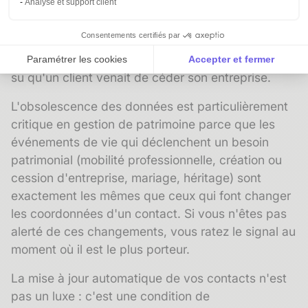
Analyse et support client
conséquences directes : un message envoyé à
une adresse courriel inactive, une relance
Consentements certifiés par
adressée à un contact qui a quitté son poste, une
opportunité manquée parce que vous n'avez pas
Paramétrer les cookies
Accepter et fermer
su qu'un client venait de céder son entreprise.
Axeptio consent
Plateforme de Gestion du Consentement : Personnalise
L'
obsolescence des données
est particulièrement
Notre plateforme vous permet d'adapter et de gérer vos 
critique en gestion de patrimoine parce que les
événements de vie qui déclenchent un besoin
patrimonial (mobilité professionnelle, création ou
cession d'entreprise, mariage, héritage) sont
exactement les mêmes que ceux qui font changer
les coordonnées d'un contact. Si vous n'êtes pas
alerté de ces changements, vous ratez le signal au
moment où il est le plus porteur.
La
mise à jour automatique
de vos contacts n'est
pas un luxe : c'est une condition de