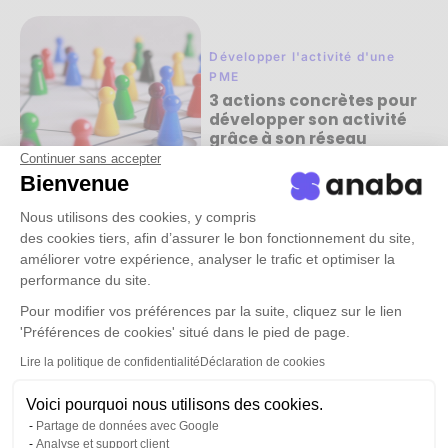
Développer l'activité d'une
PME
3 actions concrètes pour
développer son activité
grâce à son réseau
27/6/2022
Continuer sans accepter
Bienvenue
Lire la suite ->
Nous utilisons des cookies, y compris
des cookies tiers, afin d’assurer le bon fonctionnement du site,
améliorer votre expérience, analyser le trafic et optimiser la
performance du site.
Pour modifier vos préférences par la suite, cliquez sur le lien
Développer l'activité d'une
'Préférences de cookies' situé dans le pied de page.
PME
Gestion boite mail
Lire la politique de confidentialité
Déclaration de cookies
Outlook : 10 choses à faire
absolument
Voici pourquoi nous utilisons des cookies.
16/5/2022
Partage de données avec Google
Analyse et support client