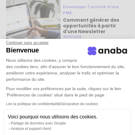
Développer l'activité d'une
PME
Comment générer des
opportunités à partir
d'une Newsletter
30/10/2025
Continuer sans accepter
Read more ->
Bienvenue
Nous utilisons des cookies, y compris
des cookies tiers, afin d’assurer le bon fonctionnement du site,
améliorer votre expérience, analyser le trafic et optimiser la
performance du site.
Développer l'activité d'une
Pour modifier vos préférences par la suite, cliquez sur le lien
PME
'Préférences de cookies' situé dans le pied de page.
3 actions concrètes pour
développer son activité
Lire la politique de confidentialité
Déclaration de cookies
grâce à son réseau
30/10/2025
Voici pourquoi nous utilisons des cookies.
Partage de données avec Google
Read more ->
Analyse et support client