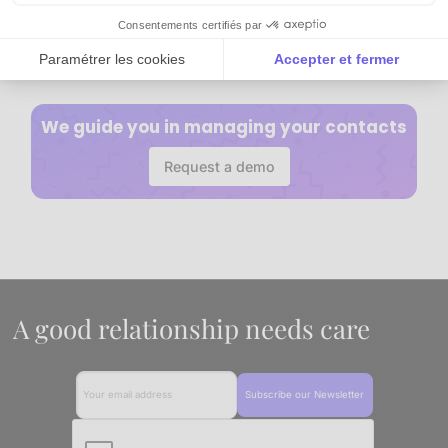
Consentements certifiés par
Paramétrer les cookies
Accepter et fermer
Axeptio consent
Plateforme de Gestion du Consentement : Personnalisez vos Options
We guide you in managing your contacts
Notre plateforme vous permet d'adapter et de gérer vos paramètres de 
Request a demo
A good relationship needs care