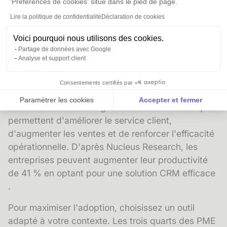
'Préférences de cookies' situé dans le pied de page.
fonctionnalités mais à son adoption par les
Lire la politique de confidentialité
Déclaration de cookies
équipes. Une étude révèle que 25 % des
entreprises utilisent uniquement leur CRM pour la
Voici pourquoi nous utilisons des cookies.
gestion des contacts, soit comme un simple carnet
Partage de données avec Google
d'adresses. Cette sous-utilisation prive les PME de
Analyse et support client
nombreux bénéfices potentiels.
Consentements certifiés par
Un bon CRM ne se limite pas à fournir une base de
Paramétrer les cookies
Accepter et fermer
données clients. Il intègre des fonctionnalités qui
Axeptio consent
Plateforme de Gestion du Consentement : Personnalise
permettent d'améliorer le service client,
d'augmenter les ventes et de renforcer l'efficacité
Notre plateforme vous permet d'adapter et de gérer vos 
opérationnelle. D'après Nucleus Research, les
entreprises peuvent augmenter leur productivité
de 41 % en optant pour une solution CRM efficace
.
Pour maximiser l'adoption, choisissez un outil
adapté à votre contexte. Les trois quarts des PME