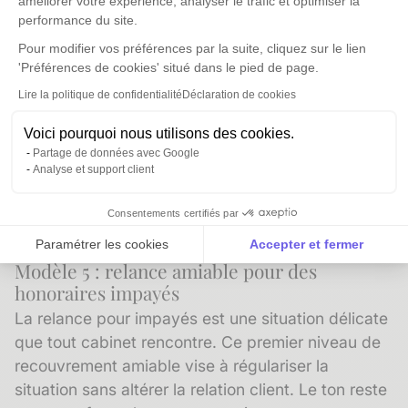
améliorer votre expérience, analyser le trafic et optimiser la
acquisition ou cession... Autant de sujets qui
performance du site.
méritent qu'on en discute avant de formaliser la
Pour modifier vos préférences par la suite, cliquez sur le lien
suite.
'Préférences de cookies' situé dans le pied de page.
Pouvez-vous me confirmer votre souhait de
Lire la politique de confidentialité
Déclaration de cookies
poursuivre notre collaboration ? Je vous ferai
Voici pourquoi nous utilisons des cookies.
parvenir la lettre de mission actualisée dans la
Partage de données avec Google
foulée.
Analyse et support client
Bien cordialement,
Consentements certifiés par
[Prénom Nom]
Paramétrer les cookies
Accepter et fermer
Modèle 5 : relance amiable pour des
Axeptio consent
Plateforme de Gestion du Consentement : Personnalise
honoraires impayés
Notre plateforme vous permet d'adapter et de gérer vos 
La relance pour impayés est une situation délicate
que tout cabinet rencontre. Ce premier niveau de
recouvrement amiable
vise à régulariser la
situation sans altérer la relation client. Le ton reste