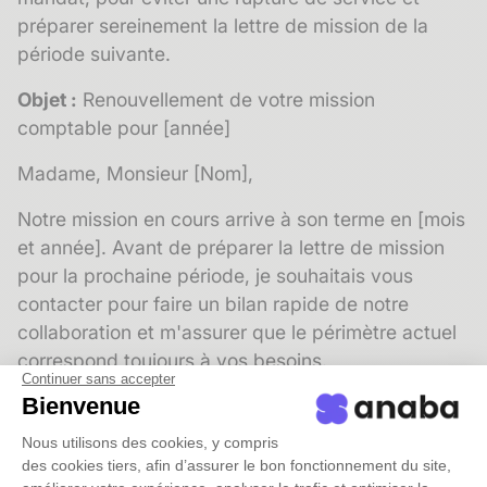
préparer sereinement la lettre de mission de la
période suivante.
Objet :
Renouvellement de votre mission
comptable pour [année]
Madame, Monsieur [Nom],
Notre mission en cours arrive à son terme en [mois
et année]. Avant de préparer la lettre de mission
pour la prochaine période, je souhaitais vous
contacter pour faire un bilan rapide de notre
collaboration et m'assurer que le périmètre actuel
correspond toujours à vos besoins.
Continuer sans accepter
Bienvenue
Votre activité a peut-être évolué depuis notre
dernier point : nouvelles embauches, changement
Nous utilisons des cookies, y compris
de structure juridique, développement à l'export,
des cookies tiers, afin d’assurer le bon fonctionnement du site,