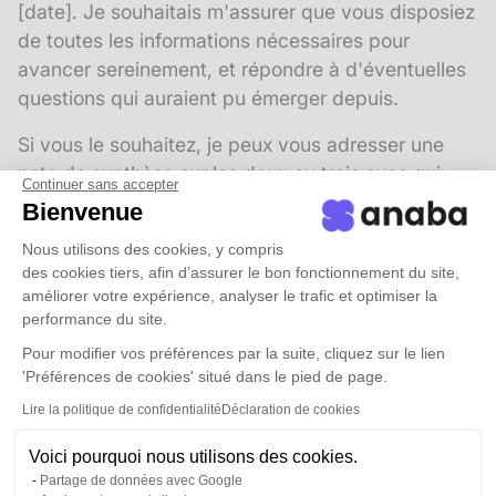
[date]. Je souhaitais m'assurer que vous disposiez
de toutes les informations nécessaires pour
avancer sereinement, et répondre à d'éventuelles
questions qui auraient pu émerger depuis.
Si vous le souhaitez, je peux vous adresser une
note de synthèse sur les deux ou trois axes qui
Continuer sans accepter
semblaient retenir votre attention. Dites-moi si cela
Bienvenue
vous serait utile.
Nous utilisons des cookies, y compris
des cookies tiers, afin d’assurer le bon fonctionnement du site,
Bien à vous,
améliorer votre expérience, analyser le trafic et optimiser la
performance du site.
[Votre prénom et nom]
Pour modifier vos préférences par la suite, cliquez sur le lien
Relance d'un prescripteur (notaire, expert-
'Préférences de cookies' situé dans le pied de page.
comptable)
Lire la politique de confidentialité
Déclaration de cookies
Vos
prescripteurs
sont vos meilleurs vecteurs
Voici pourquoi nous utilisons des cookies.
d'affaires. Un mail de relance auprès d'un notaire
Partage de données avec Google