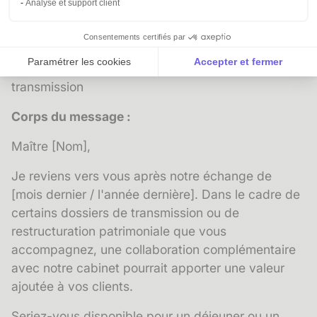
ou d'un expert-comptable se distingue de celui
Analyse et support client
adressé à un client : il est pair à pair, sobre, orienté
vers la complémentarité des expertises.
Consentements certifiés par
Paramétrer les cookies
Accepter et fermer
Objet :
Collaboration sur des dossiers de
Axeptio consent
Plateforme de Gestion du Consentement : Personnalise
transmission
Notre plateforme vous permet d'adapter et de gérer vos 
Corps du message :
Maître [Nom],
Je reviens vers vous après notre échange de
[mois dernier / l'année dernière]. Dans le cadre de
certains dossiers de transmission ou de
restructuration patrimoniale que vous
accompagnez, une collaboration complémentaire
avec notre cabinet pourrait apporter une valeur
ajoutée à vos clients.
Seriez-vous disponible pour un déjeuner ou un