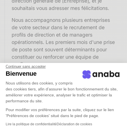
direction générale de [Entreprise], et je
souhaitais vous adresser mes félicitations.
Nous accompagnons plusieurs entreprises
de votre secteur dans le recrutement de
profils de direction et de managers
opérationnels. Les premiers mois d'une prise
de poste sont souvent déterminants pour
constituer ou renforcer une équipe de
confiance.
Continuer sans accepter
Bienvenue
Je serais heureux d'échanger avec vous sur
vos projets et de vous partager notre
Nous utilisons des cookies, y compris
des cookies tiers, afin d’assurer le bon fonctionnement du site,
approche. Seriez-vous disponible pour un
améliorer votre expérience, analyser le trafic et optimiser la
appel de 20 minutes cette semaine ou la
performance du site.
suivante ?
Pour modifier vos préférences par la suite, cliquez sur le lien
'Préférences de cookies' situé dans le pied de page.
Bien cordialement,
Lire la politique de confidentialité
Déclaration de cookies