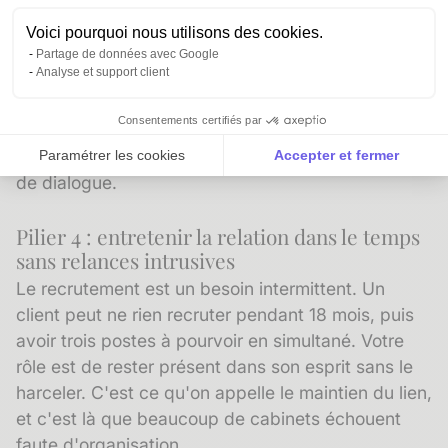
[Prénom Nom]
Voici pourquoi nous utilisons des cookies.
Partage de données avec Google
Analyse et support client
Ce message fonctionne parce qu'il s'ancre dans
un événement réel, il apporte une valeur
Consentements certifiés par
immédiate (la pertinence du moment) et il ne
cherche pas à vendre mais à créer une ouverture
Paramétrer les cookies
Accepter et fermer
de dialogue.
Axeptio consent
Plateforme de Gestion du Consentement : Personnalise
Notre plateforme vous permet d'adapter et de gérer vos 
Pilier 4 : entretenir la relation dans le temps
sans relances intrusives
Le recrutement est un besoin intermittent. Un
client peut ne rien recruter pendant 18 mois, puis
avoir trois postes à pourvoir en simultané. Votre
rôle est de rester présent dans son esprit sans le
harceler. C'est ce qu'on appelle le maintien du lien,
et c'est là que beaucoup de cabinets échouent
faute d'organisation.