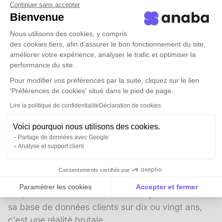
Continuer sans accepter
l'intensité.
Bienvenue
Nous utilisons des cookies, y compris
des cookies tiers, afin d’assurer le bon fonctionnement du site,
La qualité des données de
améliorer votre expérience, analyser le trafic et optimiser la
performance du site.
contact : le prérequis
Pour modifier vos préférences par la suite, cliquez sur le lien
invisible
'Préférences de cookies' situé dans le pied de page.
Lire la politique de confidentialité
Déclaration de cookies
Toutes les techniques de prospection listées ci-
Voici pourquoi nous utilisons des cookies.
dessus ont un point commun : elles nécessitent
Partage de données avec Google
des données de contact fiables. Or, selon
Analyse et support client
ServiceNow, 91 % des données dans les bases de
contacts professionnelles sont incomplètes, 18 %
Consentements certifiés par
sont dupliquées et 70 % deviennent obsolètes en
Paramétrer les cookies
Accepter et fermer
l'espace d'un an. Pour un cabinet qui a constitué
Axeptio consent
Plateforme de Gestion du Consentement : Personnalise
sa
base de données clients
sur dix ou vingt ans,
c'est une réalité brutale.